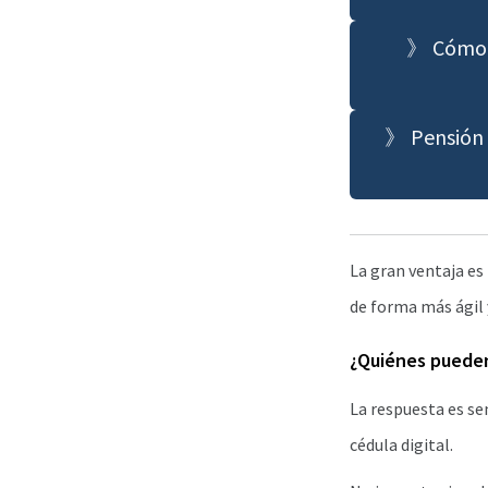
》 Cómo sa
》 Pensión 
La gran ventaja es 
de forma más ágil 
¿Quiénes pueden
La respuesta es sen
cédula digital.