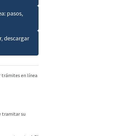
ea: pasos,
, descargar
r trámites en línea
 tramitar su