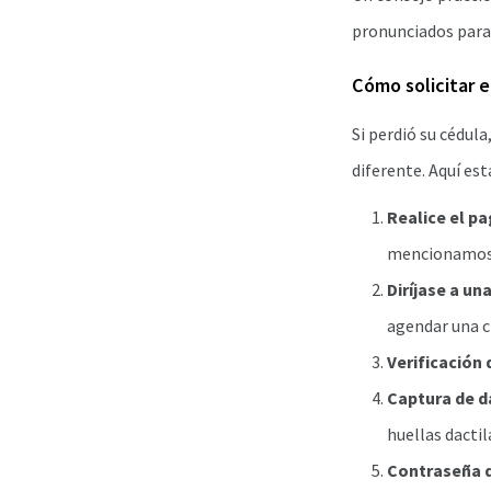
pronunciados para
Cómo solicitar e
Si perdió su cédul
diferente. Aquí está
Realice el p
mencionamos 
Diríjase a un
agendar una c
Verificación 
Captura de d
huellas dactil
Contraseña d