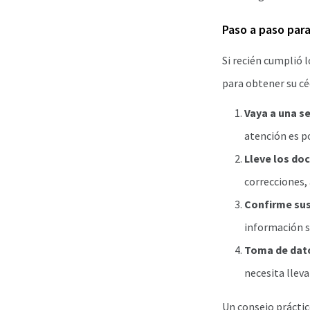
Paso a paso para
Si recién cumplió l
para obtener su céd
Vaya a una se
atención es p
Lleve los do
correcciones, 
Confirme sus
información s
Toma de dato
necesita lleva
Un consejo práctic