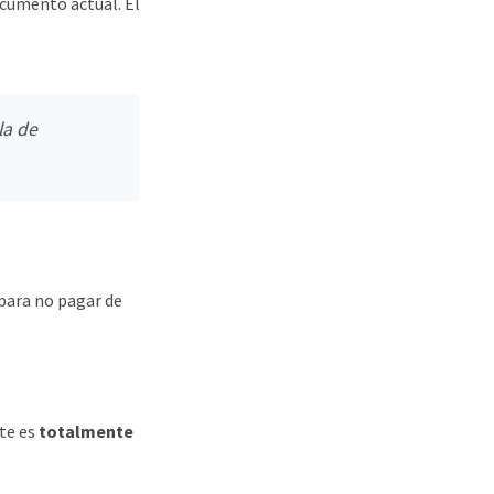
ocumento actual. El
la de
 para no pagar de
ite es
totalmente