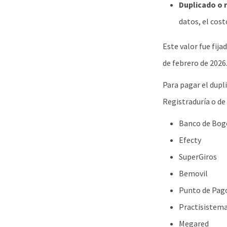
Duplicado o r
datos, el cost
Este valor fue fija
de febrero de 2026
Para pagar el dupl
Registraduría o de
Banco de Bog
Efecty
SuperGiros
Bemovil
Punto de Pag
Practisistem
Megared