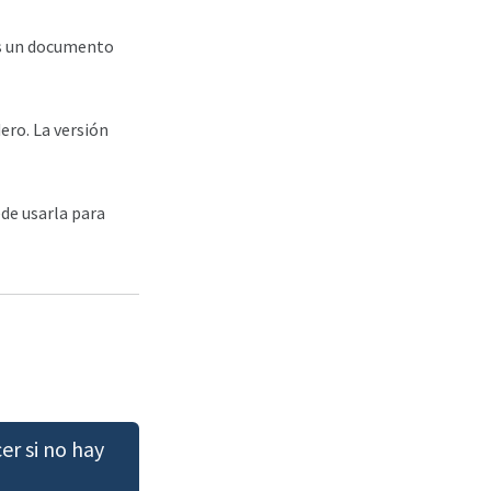
es un documento
ero. La versión
ede usarla para
er si no hay