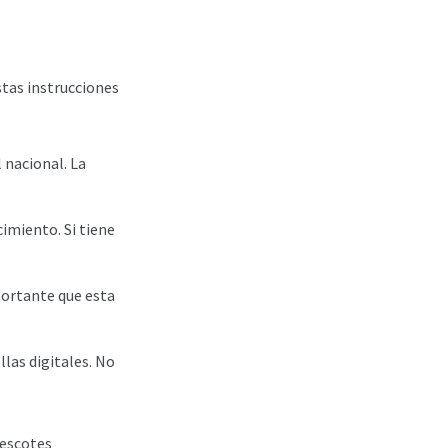
estas instrucciones
l nacional. La
cimiento. Si tiene
mportante que esta
llas digitales. No
 escotes