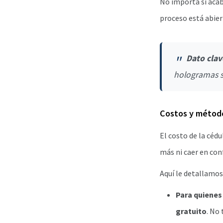
No importa si acab
proceso está abier
Dato clav
hologramas si
Costos y método
El costo de la céd
más ni caer en con
Aquí le detallamos
Para quienes
gratuito
. No