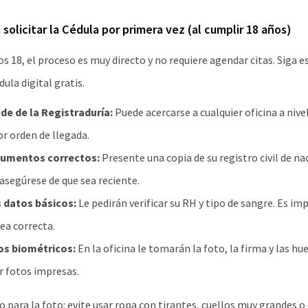
 solicitar la Cédula por primera vez (al cumplir 18 años)
os 18, el proceso es muy directo y no requiere agendar citas. Siga 
ula digital gratis.
de de la Registraduría:
Puede acercarse a cualquier oficina a nive
or orden de llegada.
cumentos correctos:
Presente una copia de su registro civil de na
asegúrese de que sea reciente.
 datos básicos:
Le pedirán verificar su RH y tipo de sangre. Es i
ea correcta.
s biométricos:
En la oficina le tomarán la foto, la firma y las hue
r fotos impresas.
o para la foto: evite usar ropa con tirantes, cuellos muy grandes o